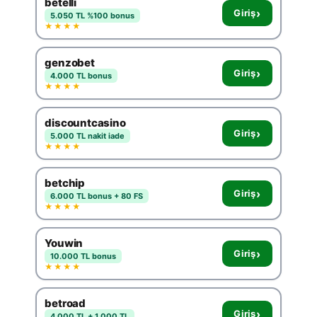
betelli
›
Giriş
5.050 TL %100 bonus
★★★★
genzobet
›
Giriş
4.000 TL bonus
★★★★
discountcasino
›
Giriş
5.000 TL nakit iade
★★★★
betchip
›
Giriş
6.000 TL bonus + 80 FS
★★★★
Youwin
›
Giriş
10.000 TL bonus
★★★★
betroad
›
Giriş
4.000 TL + 1.000 TL