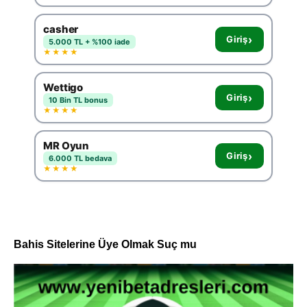
casher
›
Giriş
5.000 TL + %100 iade
★★★★
Wettigo
›
Giriş
10 Bin TL bonus
★★★★
MR Oyun
›
Giriş
6.000 TL bedava
★★★★
Bahis Sitelerine Üye Olmak Suç mu