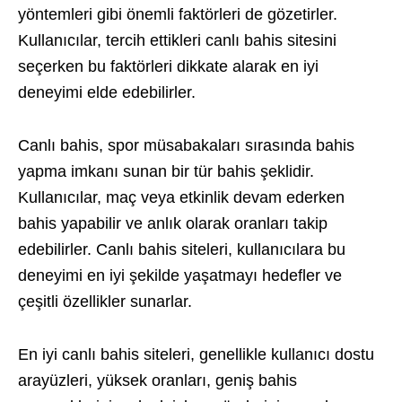
yöntemleri gibi önemli faktörleri de gözetirler.
Kullanıcılar, tercih ettikleri canlı bahis sitesini
seçerken bu faktörleri dikkate alarak en iyi
deneyimi elde edebilirler.
Canlı bahis, spor müsabakaları sırasında bahis
yapma imkanı sunan bir tür bahis şeklidir.
Kullanıcılar, maç veya etkinlik devam ederken
bahis yapabilir ve anlık olarak oranları takip
edebilirler. Canlı bahis siteleri, kullanıcılara bu
deneyimi en iyi şekilde yaşatmayı hedefler ve
çeşitli özellikler sunarlar.
En iyi canlı bahis siteleri, genellikle kullanıcı dostu
arayüzleri, yüksek oranları, geniş bahis