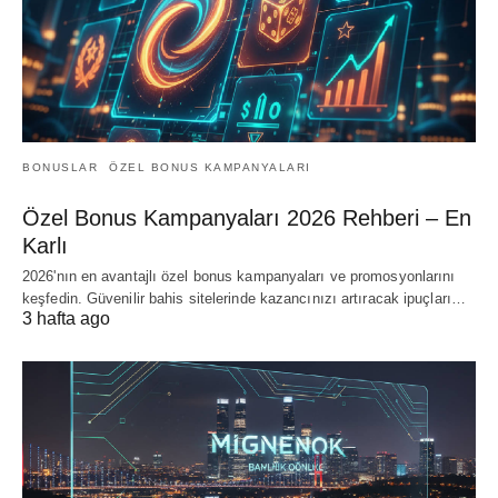
BONUSLAR
ÖZEL BONUS KAMPANYALARI
Özel Bonus Kampanyaları 2026 Rehberi – En
Karlı
2026'nın en avantajlı özel bonus kampanyaları ve promosyonlarını
keşfedin. Güvenilir bahis sitelerinde kazancınızı artıracak ipuçları…
3 hafta ago