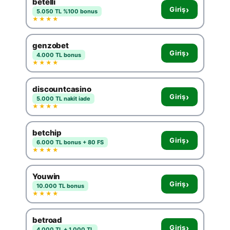
betelli
›
Giriş
5.050 TL %100 bonus
★★★★
genzobet
›
Giriş
4.000 TL bonus
★★★★
discountcasino
›
Giriş
5.000 TL nakit iade
★★★★
betchip
›
Giriş
6.000 TL bonus + 80 FS
★★★★
Youwin
›
Giriş
10.000 TL bonus
★★★★
betroad
›
Giriş
4.000 TL + 1.000 TL