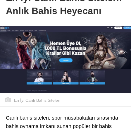
Anlık Bahis Heyecanı
En İyi Canlı Bahis Siteleri
Canlı bahis siteleri, spor müsabakaları sırasında
bahis oynama imkanı sunan popüler bir bahis