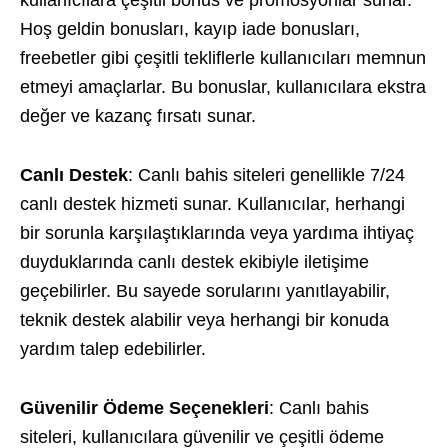
kullanıcılara çeşitli bonus ve promosyonlar sunar.
Hoş geldin bonusları, kayıp iade bonusları,
freebetler gibi çeşitli tekliflerle kullanıcıları memnun
etmeyi amaçlarlar. Bu bonuslar, kullanıcılara ekstra
değer ve kazanç fırsatı sunar.
Canlı Destek
: Canlı bahis siteleri genellikle 7/24
canlı destek hizmeti sunar. Kullanıcılar, herhangi
bir sorunla karşılaştıklarında veya yardıma ihtiyaç
duyduklarında canlı destek ekibiyle iletişime
geçebilirler. Bu sayede sorularını yanıtlayabilir,
teknik destek alabilir veya herhangi bir konuda
yardım talep edebilirler.
Güvenilir Ödeme Seçenekleri
: Canlı bahis
siteleri, kullanıcılara güvenilir ve çeşitli ödeme