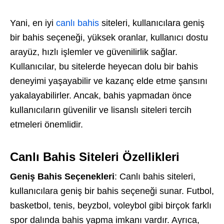
Yani, en iyi
canlı bahis
siteleri, kullanıcılara geniş
bir bahis seçeneği, yüksek oranlar, kullanıcı dostu
arayüz, hızlı işlemler ve güvenilirlik sağlar.
Kullanıcılar, bu sitelerde heyecan dolu bir bahis
deneyimi yaşayabilir ve kazanç elde etme şansını
yakalayabilirler. Ancak, bahis yapmadan önce
kullanıcıların güvenilir ve lisanslı siteleri tercih
etmeleri önemlidir.
Canlı Bahis Siteleri Özellikleri
Geniş Bahis Seçenekleri
: Canlı bahis siteleri,
kullanıcılara geniş bir bahis seçeneği sunar. Futbol,
basketbol, tenis, beyzbol, voleybol gibi birçok farklı
spor dalında bahis yapma imkanı vardır. Ayrıca,