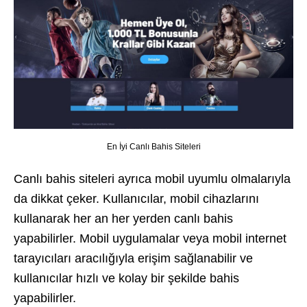
En İyi Canlı Bahis Siteleri
Canlı bahis siteleri ayrıca mobil uyumlu olmalarıyla
da dikkat çeker. Kullanıcılar, mobil cihazlarını
kullanarak her an her yerden canlı bahis
yapabilirler. Mobil uygulamalar veya mobil internet
tarayıcıları aracılığıyla erişim sağlanabilir ve
kullanıcılar hızlı ve kolay bir şekilde bahis
yapabilirler.