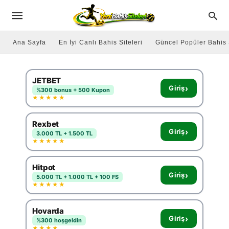
Ana Sayfa
En İyi Canlı Bahis Siteleri
Güncel Popüler Bahis 
JETBET
›
Giriş
%300 bonus + 500 Kupon
★★★★★
Rexbet
›
Giriş
3.000 TL + 1.500 TL
★★★★★
Hitpot
›
Giriş
5.000 TL + 1.000 TL + 100 FS
★★★★★
Hovarda
›
Giriş
%300 hoşgeldin
★★★★