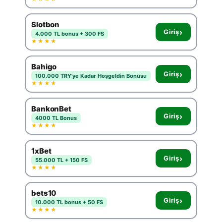
Slotbon
›
Giriş
4.000 TL bonus + 300 FS
★★★★
Bahigo
›
Giriş
100.000 TRY'ye Kadar Hoşgeldin Bonusu
★★★★
BankonBet
›
Giriş
4000 TL Bonus
★★★★
1xBet
›
Giriş
55.000 TL + 150 FS
★★★★
bets10
›
Giriş
10.000 TL bonus + 50 FS
★★★★